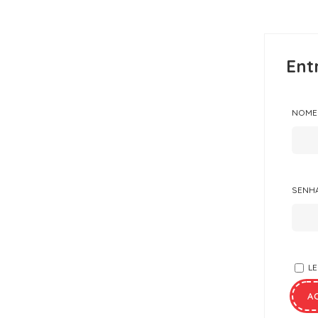
Ent
NOME 
SENH
L
A