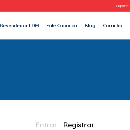
Suporte:
e Conosco
Blog
Carrinho
Politica de Privacidade
SAC
 Revendedor LDM
Fale Conosco
Blog
Carrinho
Entrar
Registrar