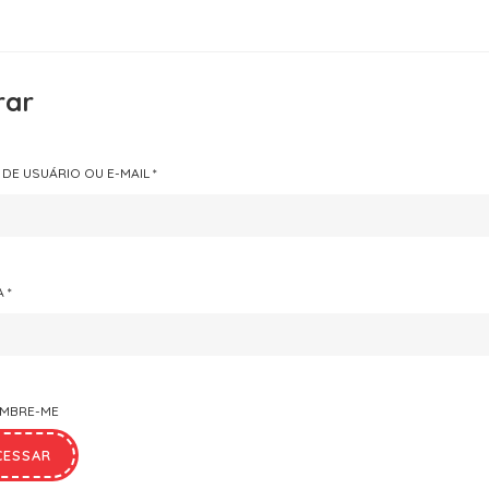
rar
OBRIGATÓRIO
DE USUÁRIO OU E-MAIL
*
OBRIGATÓRIO
A
*
EMBRE-ME
CESSAR