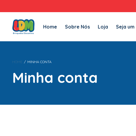
Home
Sobre Nós
Loja
Seja um Revendedor LDM
Fal
Home
Sobre Nós
Loja
Seja um
HOME
/
MINHA CONTA
Minha conta