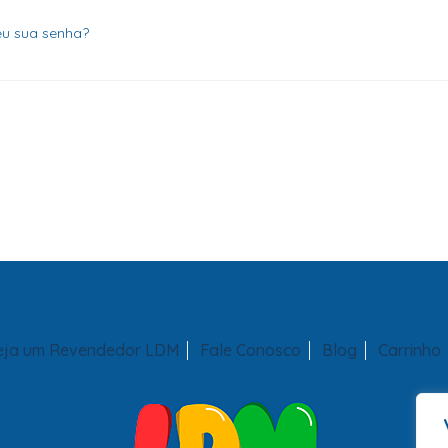
eu sua senha?
eja um Revendedor LDM
Fale Conosco
Blog
Carrinho