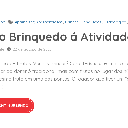
log
Aprendizag Aprendizagem
,
Brincar
,
Brinquedos
,
Pedagógico
o Brinquedo á Atividad
ele
22 de agosto de 2025
nó de Frutas: Vamos Brincar? Características e Funciona
lar ao dominó tradicional, mas com frutas no lugar dos 
esma fruta em uma das pontas. O jogador que tiver um 
a)…
ONTINUE LENDO