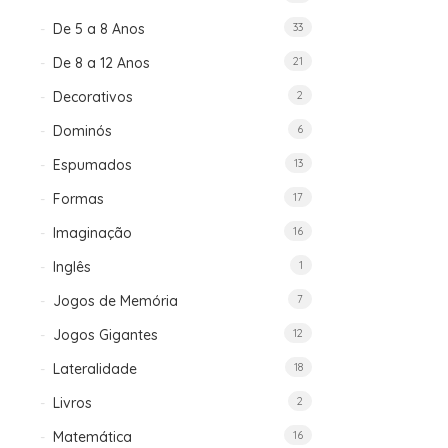
De 5 a 8 Anos
33
De 8 a 12 Anos
21
Decorativos
2
Dominós
6
Espumados
13
Formas
17
Imaginação
16
Inglês
1
Jogos de Memória
7
Jogos Gigantes
12
Lateralidade
18
Livros
2
Matemática
16