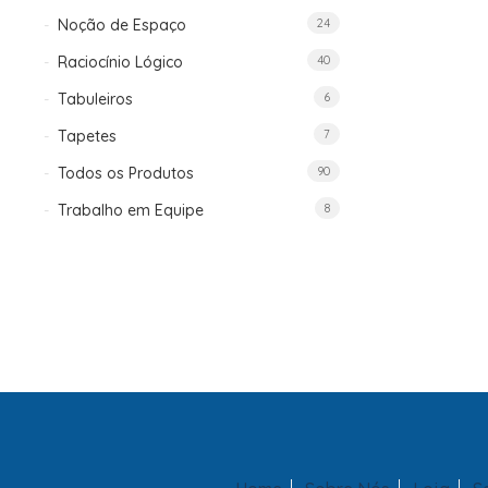
Noção de Espaço
24
Raciocínio Lógico
40
Tabuleiros
6
Tapetes
7
Todos os Produtos
90
Trabalho em Equipe
8