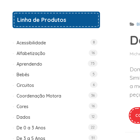
Linha de Produtos
B
D
Acessibilidade
8
Alfabetização
16
Mich
Aprendendo
75
Domi
Bebês
5
Simi
Circuitos
6
a m
peç
Coordenação Motora
36
Cores
16
C
Dados
12
De 0 a 3 Anos
22
De 3 a 5 Anos
51