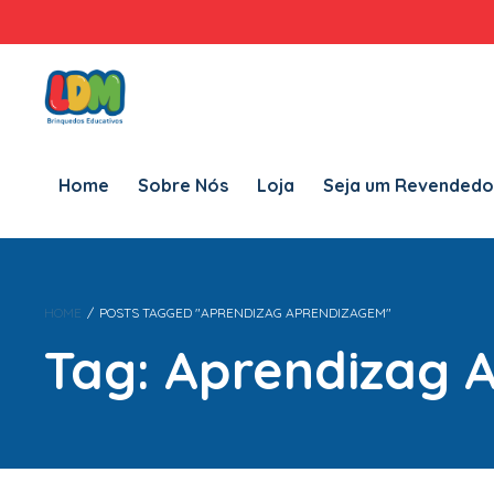
Home
Sobre Nós
Loja
Seja um Revendedor LDM
Fal
Home
Sobre Nós
Loja
Seja um Revendedo
HOME
/
POSTS TAGGED "APRENDIZAG APRENDIZAGEM"
Tag:
Aprendizag 