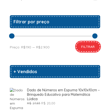
Filtrar por preço
FILTRAR
Preço:
R$190
—
R$2.900
+ Vendidos
Dado de Números em Espuma 10x10x10cm –
Brinquedo Educativo para Matemática
Lúdica
O
O
R$
27,83
R$
20,00
preço
preço