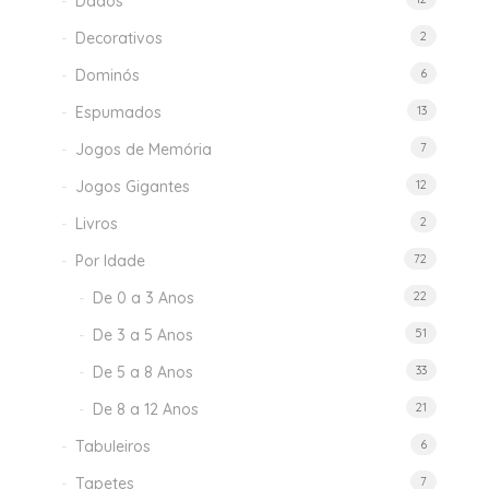
Dados
Decorativos
2
Dominós
6
Espumados
13
Jogos de Memória
7
Jogos Gigantes
12
Livros
2
Por Idade
72
De 0 a 3 Anos
22
De 3 a 5 Anos
51
De 5 a 8 Anos
33
De 8 a 12 Anos
21
Tabuleiros
6
Tapetes
7