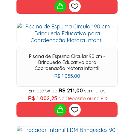
Add
to
wishlist
Piscina de Espuma Circular 90 cm –
Brinquedo Educativo para
Coordenação Motora Infantil
R$
1.055,00
R$
211,00
Em até 5x de
sem juros
R$
1.002,25
No Deposito ou no PIX
Add