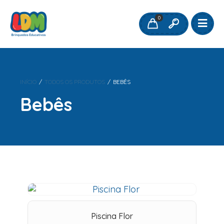
0
INÍCIO
/
TODOS OS PRODUTOS
/
BEBÊS
Bebês
Piscina Flor