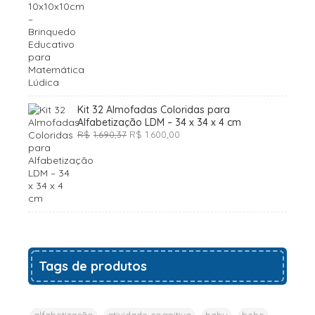
original
atual
era:
é:
R$27,83.
R$20,00.
Kit 32 Almofadas Coloridas para
Alfabetização LDM – 34 x 34 x 4 cm
O
O
R$
1.690,37
R$
1.600,00
preço
preço
original
atual
era:
é:
R$1.690,37.
R$1.600,00.
Tags de produtos