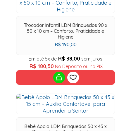
to
wishlist
Trocador Infantil LDM Brinquedos 90 x
50 x 10 cm – Conforto, Praticidade e
Higiene
R$
190,00
R$
38,00
Em até 5x de
sem juros
R$
180,50
No Deposito ou no PIX
Add
to
wishlist
Bebê Apoio LDM Brinquedos 50 x 45 x