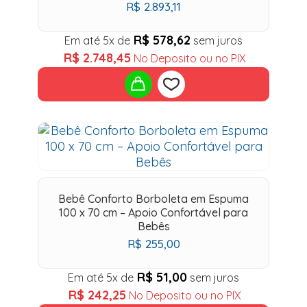
R$
2.893,11
R$
578,62
Em até 5x de
sem juros
R$
2.748,45
No Deposito ou no PIX
Add
to
wishlist
Bebê Conforto Borboleta em Espuma
100 x 70 cm – Apoio Confortável para
Bebês
R$
255,00
R$
51,00
Em até 5x de
sem juros
R$
242,25
No Deposito ou no PIX