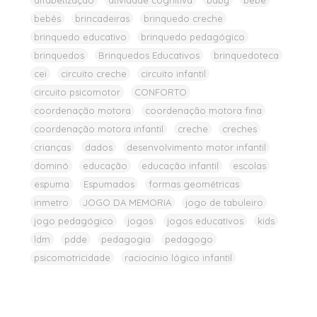
alfabetização
atividade cognitiva
baby
bebe
bebês
brincadeiras
brinquedo creche
brinquedo educativo
brinquedo pedagógico
brinquedos
Brinquedos Educativos
brinquedoteca
cei
circuito creche
circuito infantil
circuito psicomotor
CONFORTO
coordenação motora
coordenação motora fina
coordenação motora infantil
creche
creches
crianças
dados
desenvolvimento motor infantil
dominó
educação
educação infantil
escolas
espuma
Espumados
formas geométricas
inmetro
JOGO DA MEMORIA
jogo de tabuleiro
jogo pedagógico
jogos
jogos educativos
kids
ldm
pdde
pedagogia
pedagogo
psicomotricidade
raciocínio lógico infantil