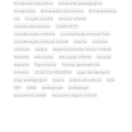
brinquedo educativo
brinquedo pedagógico
brinquedos
Brinquedos Educativos
brinquedoteca
cei
circuito creche
circuito infantil
circuito psicomotor
CONFORTO
coordenação motora
coordenação motora fina
coordenação motora infantil
creche
creches
crianças
dados
desenvolvimento motor infantil
dominó
educação
educação infantil
escolas
espuma
Espumados
formas geométricas
inmetro
JOGO DA MEMORIA
jogo de tabuleiro
jogo pedagógico
jogos
jogos educativos
kids
ldm
pdde
pedagogia
pedagogo
psicomotricidade
raciocínio lógico infantil