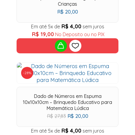
Crianças
R$
20,00
R$
4,00
Em até 5x de
sem juros
R$
19,00
No Deposito ou no PIX
Add
-28%
to
wishlist
Dado de Números em Espuma
10x10x10cm – Brinquedo Educativo para
Matemática Lúdica
O
O
R$
27,83
R$
20,00
preço
preço
original
atual
R$
4,00
Em até 5x de
sem juros
era:
é: