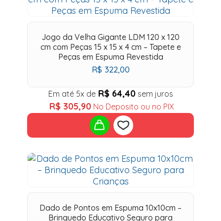
to
wishlist
Jogo da Velha Gigante LDM 120 x 120
cm com Peças 15 x 15 x 4 cm – Tapete e
Peças em Espuma Revestida
R$
322,00
R$
64,40
Em até 5x de
sem juros
R$
305,90
No Deposito ou no PIX
Add
to
wishlist
Dado de Pontos em Espuma 10x10cm –
Brinquedo Educativo Seguro para