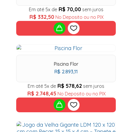
R$
70,00
Em até 5x de
sem juros
R$
332,50
No Deposito ou no PIX
Add
to
Piscina Flor
R$
2.893,11
wishlist
R$
578,62
Em até 5x de
sem juros
R$
2.748,45
No Deposito ou no PIX
Add