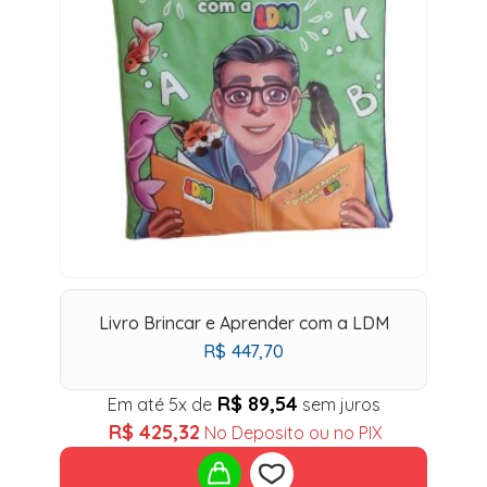
Livro Brincar e Aprender com a LDM
R$
447,70
R$
89,54
Em até 5x de
sem juros
R$
425,32
No Deposito ou no PIX