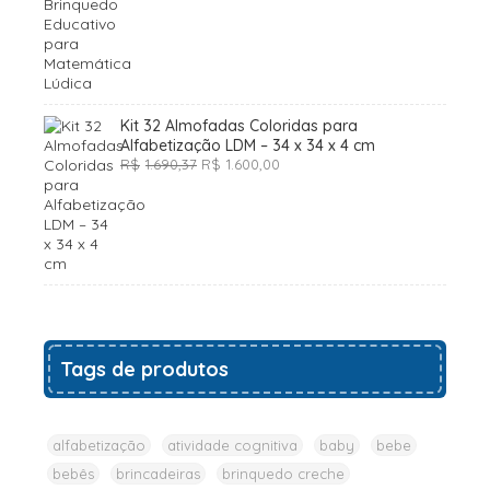
Kit 32 Almofadas Coloridas para
Alfabetização LDM – 34 x 34 x 4 cm
O
O
R$
1.690,37
R$
1.600,00
preço
preço
original
atual
era:
é:
R$1.690,37.
R$1.600,00.
Tags de produtos
alfabetização
atividade cognitiva
baby
bebe
bebês
brincadeiras
brinquedo creche