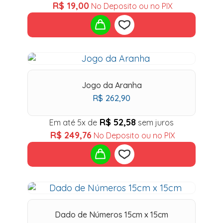
R$
19,00
No Deposito ou no PIX
R$27,83.
R$20,00.
Add
to
Jogo da Aranha
R$
262,90
wishlist
R$
52,58
Em até 5x de
sem juros
R$
249,76
No Deposito ou no PIX
Add
to
Dado de Números 15cm x 15cm