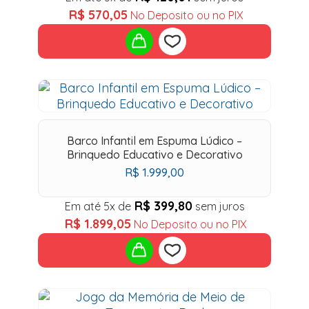
R$
570,05
No Deposito ou no PIX
Add
to
Barco Infantil em Espuma Lúdico –
wishlist
Brinquedo Educativo e Decorativo
R$
1.999,00
R$
399,80
Em até 5x de
sem juros
R$
1.899,05
No Deposito ou no PIX
Add