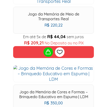
to
Jogo da Memória de Meio de
wishlist
Transportes Real
R$
220,22
R$
44,04
Em até 5x de
sem juros
R$
209,21
No Deposito ou no PIX
Add
to
wishlist
Jogo da Memória de Cores e Formas –
Brinquedo Educativo em Espuma | LDM
R$
350,00