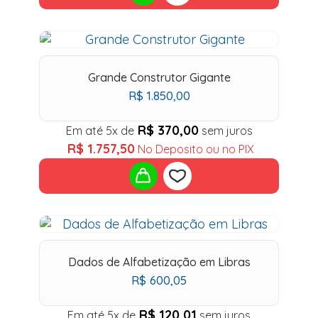
Add
to
Grande Construtor Gigante
R$
1.850,00
wishlist
R$
370,00
Em até 5x de
sem juros
R$
1.757,50
No Deposito ou no PIX
Add
to
Dados de Alfabetização em Libras
R$
600,05
wishlist
R$
120,01
Em até 5x de
sem juros