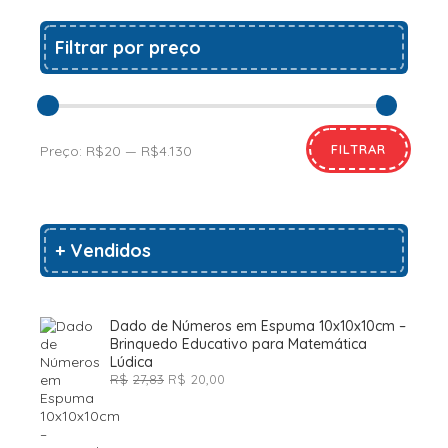
Filtrar por preço
FILTRAR
Preço:
R$20
—
R$4.130
+ Vendidos
Dado de Números em Espuma 10x10x10cm –
Brinquedo Educativo para Matemática
Lúdica
O
O
R$
27,83
R$
20,00
preço
preço
original
atual
era:
é:
R$27,83.
R$20,00.