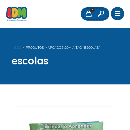
0
INÍCIO
/
PRODUTOS MARCADOS COM A TAG “ESCOLAS”
escolas