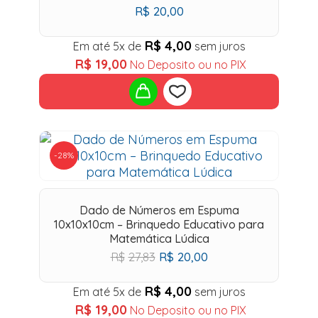
R$
20,00
R$
4,00
Em até 5x de
sem juros
R$
19,00
No Deposito ou no PIX
Add
-28%
to
wishlist
Dado de Números em Espuma
10x10x10cm – Brinquedo Educativo para
Matemática Lúdica
O
O
R$
27,83
R$
20,00
preço
preço
original
atual
R$
4,00
Em até 5x de
sem juros
era:
é:
R$
19,00
No Deposito ou no PIX
R$27,83.
R$20,00.