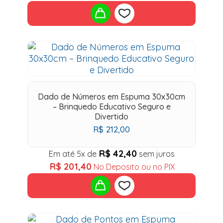
Add
to
wishlist
Dado de Números em Espuma 30x30cm
– Brinquedo Educativo Seguro e
Divertido
R$
212,00
R$
42,40
Em até 5x de
sem juros
R$
201,40
No Deposito ou no PIX