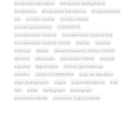
brinquedo educativo
brinquedo pedagógico
brinquedos
Brinquedos Educativos
brinquedoteca
cei
circuito creche
circuito infantil
circuito psicomotor
CONFORTO
coordenação motora
coordenação motora fina
coordenação motora infantil
creche
creches
crianças
dados
desenvolvimento motor infantil
dominó
educação
educação infantil
escolas
espuma
Espumados
formas geométricas
inmetro
JOGO DA MEMORIA
jogo de tabuleiro
jogo pedagógico
jogos
jogos educativos
kids
ldm
pdde
pedagogia
pedagogo
psicomotricidade
raciocínio lógico infantil