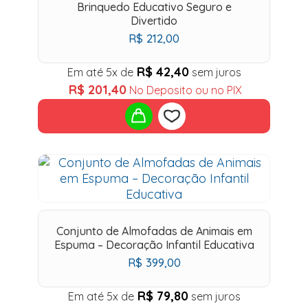
Brinquedo Educativo Seguro e
Divertido
R$
212,00
R$
42,40
Em até 5x de
sem juros
R$
201,40
No Deposito ou no PIX
Add
to
wishlist
Conjunto de Almofadas de Animais em
Espuma – Decoração Infantil Educativa
R$
399,00
R$
79,80
Em até 5x de
sem juros