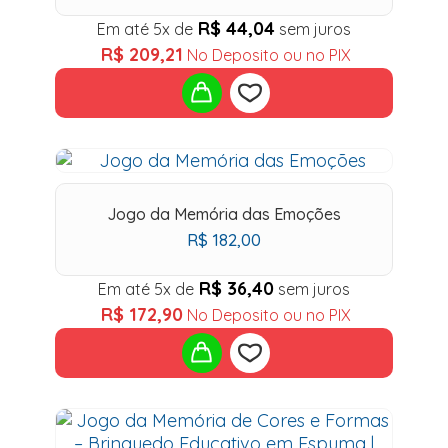
R$
44,04
Em até 5x de
sem juros
R$
209,21
No Deposito ou no PIX
Add
to
Jogo da Memória das Emoções
R$
182,00
wishlist
R$
36,40
Em até 5x de
sem juros
R$
172,90
No Deposito ou no PIX
Add