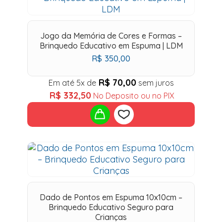
to
wishlist
Jogo da Memória de Cores e Formas –
Brinquedo Educativo em Espuma | LDM
R$
350,00
R$
70,00
Em até 5x de
sem juros
R$
332,50
No Deposito ou no PIX
Add
to
wishlist
Dado de Pontos em Espuma 10x10cm –
Brinquedo Educativo Seguro para
Crianças