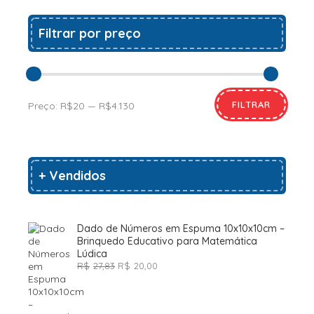
Filtrar por preço
FILTRAR
Preço:
R$20
—
R$4.130
+ Vendidos
Dado de Números em Espuma 10x10x10cm –
Brinquedo Educativo para Matemática
Lúdica
O
O
R$
27,83
R$
20,00
preço
preço
original
atual
era:
é:
R$27,83.
R$20,00.