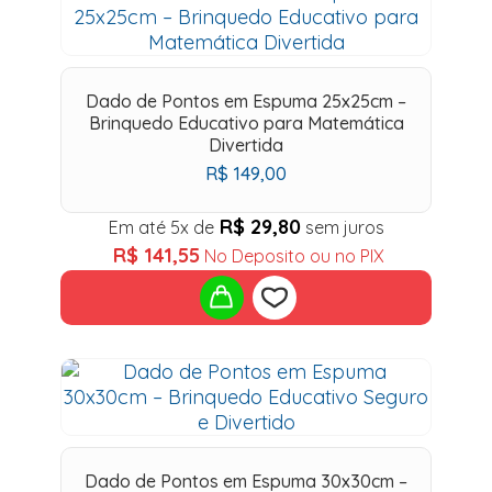
Add
to
wishlist
Dado de Pontos em Espuma 25x25cm –
Brinquedo Educativo para Matemática
Divertida
R$
149,00
R$
29,80
Em até 5x de
sem juros
R$
141,55
No Deposito ou no PIX
Add
to
wishlist
Dado de Pontos em Espuma 30x30cm –