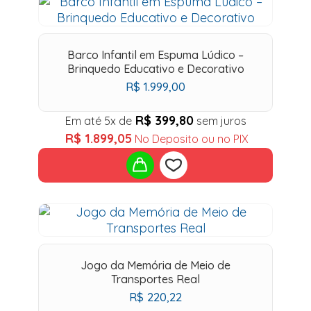
Add
to
Barco Infantil em Espuma Lúdico –
wishlist
Brinquedo Educativo e Decorativo
R$
1.999,00
R$
399,80
Em até 5x de
sem juros
R$
1.899,05
No Deposito ou no PIX
Add
to
Jogo da Memória de Meio de
wishlist
Transportes Real
R$
220,22