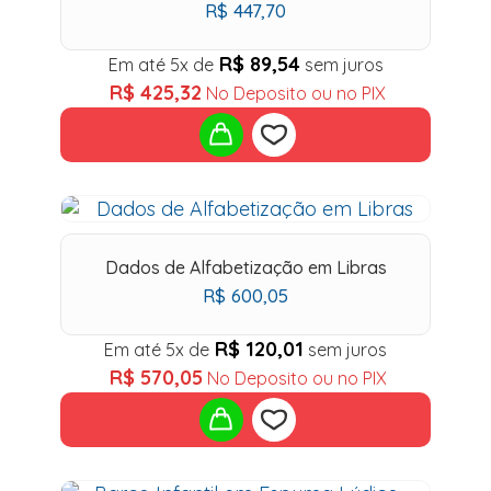
R$
447,70
R$
89,54
Em até 5x de
sem juros
R$
425,32
No Deposito ou no PIX
Add
to
Dados de Alfabetização em Libras
R$
600,05
wishlist
R$
120,01
Em até 5x de
sem juros
R$
570,05
No Deposito ou no PIX