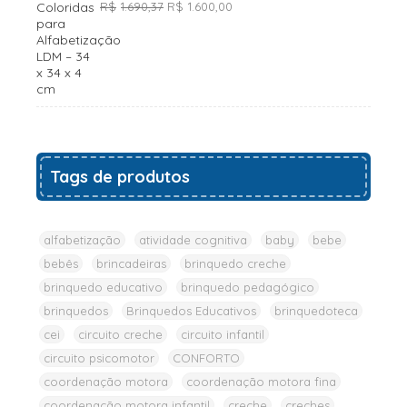
O
O
R$
1.690,37
R$
1.600,00
preço
preço
original
atual
era:
é:
R$1.690,37.
R$1.600,00.
Tags de produtos
alfabetização
atividade cognitiva
baby
bebe
bebês
brincadeiras
brinquedo creche
brinquedo educativo
brinquedo pedagógico
brinquedos
Brinquedos Educativos
brinquedoteca
cei
circuito creche
circuito infantil
circuito psicomotor
CONFORTO
coordenação motora
coordenação motora fina
coordenação motora infantil
creche
creches