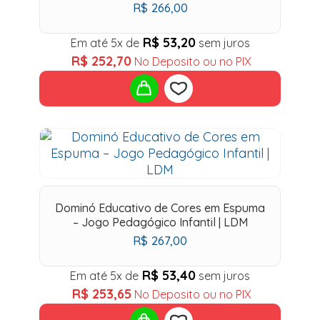
R$
266,00
R$
53,20
Em até 5x de
sem juros
R$
252,70
No Deposito ou no PIX
Add
to
wishlist
Dominó Educativo de Cores em Espuma
– Jogo Pedagógico Infantil | LDM
R$
267,00
R$
53,40
Em até 5x de
sem juros
R$
253,65
No Deposito ou no PIX