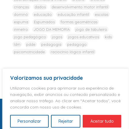
crianças
dados
desenvolvimento motor infantil
dominó
educação
educação infantil
escolas
espuma
Espumados
formas geométricas
inmetro
JOGO DA MEMORIA
jogo de tabuleiro
jogo pedagógico
jogos
jogos educativos
kids
ldm
pdde
pedagogia
pedagogo
psicomotricidade
raciocínio lógico infantil
Valorizamos sua privacidade
Utilizamos cookies para aprimorar sua experiência de
navegação, exibir anúncios ou conteúdo personalizado e
analisar nosso tráfego. Ao clicar em “Aceitar todos”, você
concorda com nosso uso de cookies.
Personalizar
Rejeitar
Aceitar tudo
Home
Sobre Nós
Loja