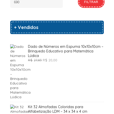
FILTRAR
+ Vendidos
Dado de Números em Espuma 10x10x10cm –
Brinquedo Educativo para Matemática
Lúdica
O
O
R$
27,83
R$
20,00
preço
preço
original
atual
era:
é:
R$27,83.
R$20,00.
Kit 32 Almofadas Coloridas para
Alfabetização LDM – 34 x 34 x 4 cm