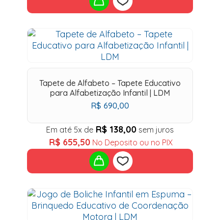
Add
to
wishlist
Tapete de Alfabeto – Tapete Educativo
para Alfabetização Infantil | LDM
R$
690,00
R$
138,00
Em até 5x de
sem juros
R$
655,50
No Deposito ou no PIX
Add