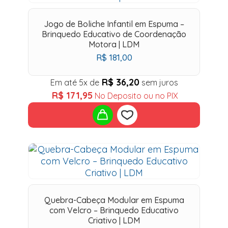
to
wishlist
Jogo de Boliche Infantil em Espuma –
Brinquedo Educativo de Coordenação
Motora | LDM
R$
181,00
R$
36,20
Em até 5x de
sem juros
R$
171,95
No Deposito ou no PIX
Add
to
wishlist
Quebra-Cabeça Modular em Espuma
com Velcro – Brinquedo Educativo
Criativo | LDM