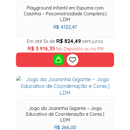
wishlist
Playground Infantil em Espuma com
Casinha – Psicomotricidade Completa |
LDM
R$
4.122,47
R$
824,49
Em até 5x de
sem juros
R$
3.916,35
No Deposito ou no PIX
Add
to
wishlist
Jogo da Joaninha Gigante – Jogo
Educativo de Coordenação e Cores |
LDM
R$
266,00