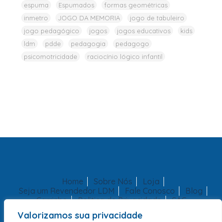
espuma
Espumados
formas geométricas
inmetro
JOGO DA MEMORIA
jogo de tabuleiro
jogo pedagógico
jogos
jogos educativos
kids
ldm
pdde
pedagogia
pedagogo
psicomotricidade
raciocínio lógico infantil
Home
Sobre Nós
Loja
Seja um Revendedor LDM
Fale Conosco
Blog
Carrinho
Politica de Privacidade
SAC
Valorizamos sua privacidade