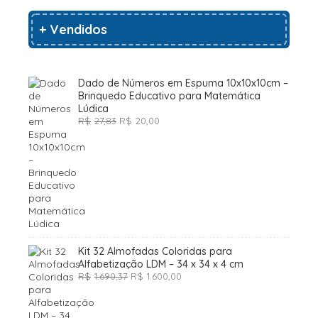
+ Vendidos
Dado de Números em Espuma 10x10x10cm –
Brinquedo Educativo para Matemática
Lúdica
O
O
R$
27,83
R$
20,00
preço
preço
original
atual
era:
é:
R$27,83.
R$20,00.
Kit 32 Almofadas Coloridas para
Alfabetização LDM – 34 x 34 x 4 cm
O
O
R$
1.690,37
R$
1.600,00
preço
preço
original
atual
era:
é: