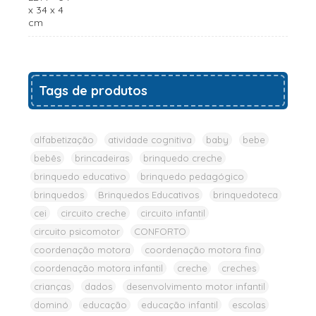
R$1.690,37.
R$1.600,00.
Tags de produtos
alfabetização
atividade cognitiva
baby
bebe
bebês
brincadeiras
brinquedo creche
brinquedo educativo
brinquedo pedagógico
brinquedos
Brinquedos Educativos
brinquedoteca
cei
circuito creche
circuito infantil
circuito psicomotor
CONFORTO
coordenação motora
coordenação motora fina
coordenação motora infantil
creche
creches
crianças
dados
desenvolvimento motor infantil
dominó
educação
educação infantil
escolas