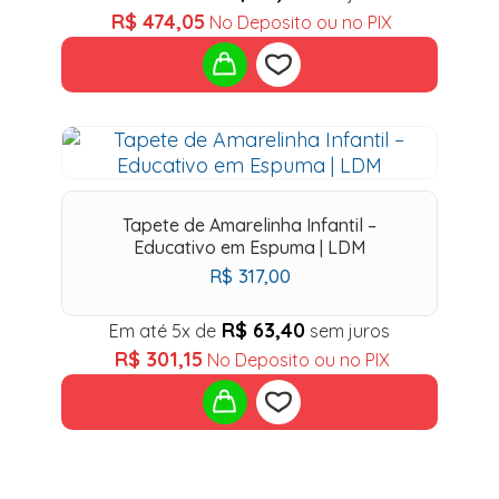
R$
474,05
No Deposito ou no PIX
Add
to
Tapete de Amarelinha Infantil –
wishlist
Educativo em Espuma | LDM
R$
317,00
R$
63,40
Em até 5x de
sem juros
R$
301,15
No Deposito ou no PIX
Add