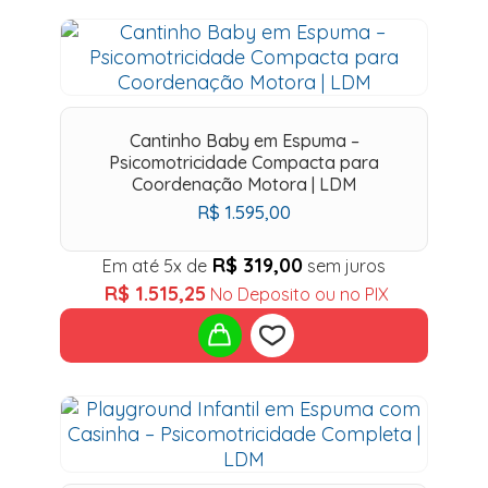
Add
to
wishlist
Cantinho Baby em Espuma –
Psicomotricidade Compacta para
Coordenação Motora | LDM
R$
1.595,00
R$
319,00
Em até 5x de
sem juros
R$
1.515,25
No Deposito ou no PIX
Add
to