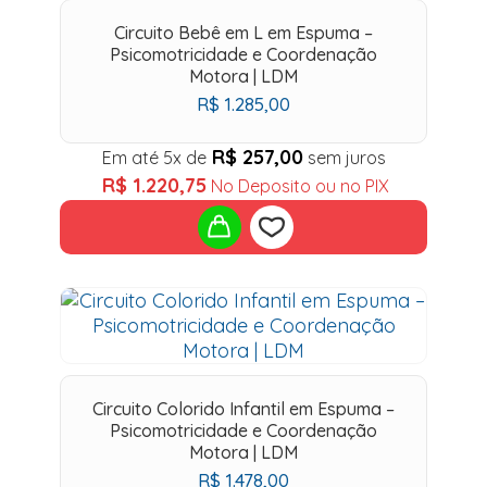
Circuito Bebê em L em Espuma –
Psicomotricidade e Coordenação
Motora | LDM
R$
1.285,00
R$
257,00
Em até 5x de
sem juros
R$
1.220,75
No Deposito ou no PIX
Add
to
wishlist
Circuito Colorido Infantil em Espuma –
Psicomotricidade e Coordenação
Motora | LDM
R$
1.478,00