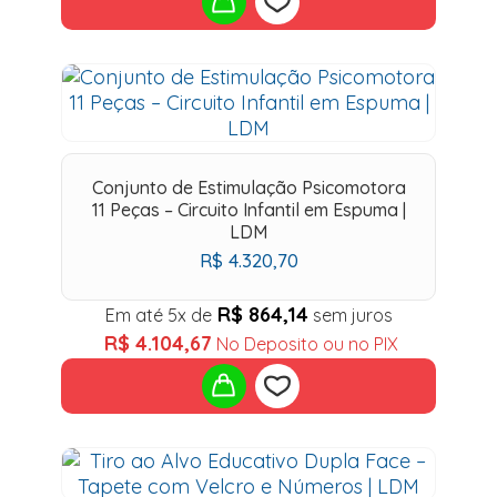
Add
to
wishlist
Conjunto de Estimulação Psicomotora
11 Peças – Circuito Infantil em Espuma |
LDM
R$
4.320,70
R$
864,14
Em até 5x de
sem juros
R$
4.104,67
No Deposito ou no PIX
Add