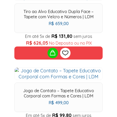
to
Tiro ao Alvo Educativo Dupla Face –
wishlist
Tapete com Velcro e Números | LDM
R$
659,00
R$
131,80
Em até 5x de
sem juros
R$
626,05
No Deposito ou no PIX
Add
to
Jogo de Contato – Tapete Educativo
wishlist
Corporal com Formas e Cores | LDM
R$
499,00
R$
99,80
Em até 5x de
sem juros