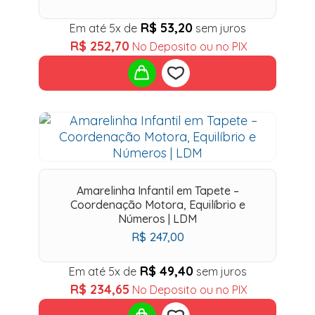
R$
53,20
Em até 5x de
sem juros
R$
252,70
No Deposito ou no PIX
Add
to
wishlist
Amarelinha Infantil em Tapete –
Coordenação Motora, Equilíbrio e
Números | LDM
R$
247,00
R$
49,40
Em até 5x de
sem juros
R$
234,65
No Deposito ou no PIX