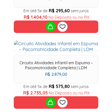
R$
295,60
Em até 5x de
sem juros
R$
1.404,10
No Deposito ou no PIX
Add
to
Circuito Atividades Infantil em Espuma –
wishlist
Psicomotricidade Completa | LDM
R$
2.879,00
R$
575,80
Em até 5x de
sem juros
R$
2.735,05
No Deposito ou no PIX