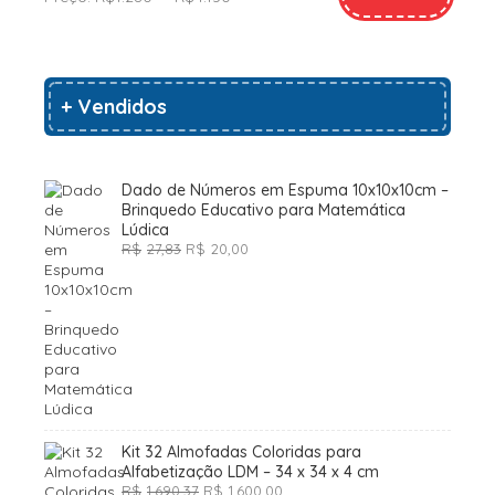
+ Vendidos
Dado de Números em Espuma 10x10x10cm –
Brinquedo Educativo para Matemática
Lúdica
O
O
R$
27,83
R$
20,00
preço
preço
original
atual
era:
é:
R$27,83.
R$20,00.
Kit 32 Almofadas Coloridas para
Alfabetização LDM – 34 x 34 x 4 cm
O
O
R$
1.690,37
R$
1.600,00