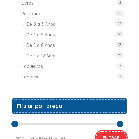
Livros
2
Por Idade
72
De 0 a 3 Anos
22
De 3 a 5 Anos
51
De 5 a 8 Anos
33
De 8 a 12 Anos
21
Tabuleiros
6
Tapetes
7
Filtrar por preço
FILTRAR
Preço:
R$1.280
—
R$4.130