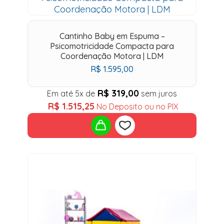
to
wishlist
Cantinho Baby em Espuma –
Psicomotricidade Compacta para
Coordenação Motora | LDM
R$
1.595,00
R$
319,00
Em até 5x de
sem juros
R$
1.515,25
No Deposito ou no PIX
Add
to
wishlist