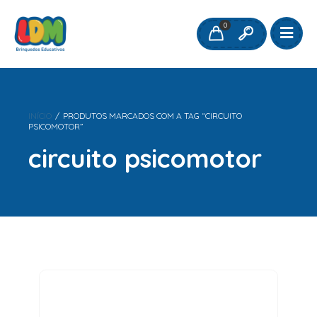
0
INÍCIO
/
PRODUTOS MARCADOS COM A TAG “CIRCUITO
PSICOMOTOR”
circuito psicomotor