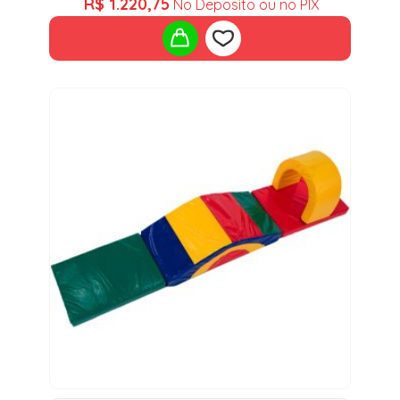
R$
1.220,75
No Deposito ou no PIX
Add
to
wishlist