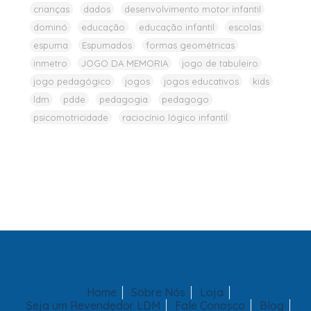
crianças
dados
desenvolvimento motor infantil
dominó
educação
educação infantil
escolas
espuma
Espumados
formas geométricas
inmetro
JOGO DA MEMORIA
jogo de tabuleiro
jogo pedagógico
jogos
jogos educativos
kids
ldm
pdde
pedagogia
pedagogo
psicomotricidade
raciocínio lógico infantil
Home
Sobre Nós
Loja
Seja um Revendedor LDM
Fale Conosco
Blog