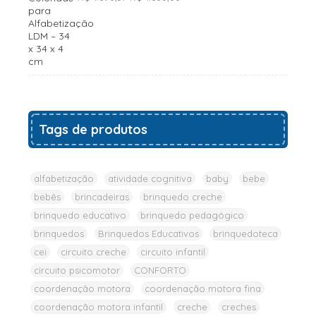
preço
preço
original
atual
era:
é:
R$1.690,37.
R$1.600,00.
Tags de produtos
alfabetização
atividade cognitiva
baby
bebe
bebês
brincadeiras
brinquedo creche
brinquedo educativo
brinquedo pedagógico
brinquedos
Brinquedos Educativos
brinquedoteca
cei
circuito creche
circuito infantil
circuito psicomotor
CONFORTO
coordenação motora
coordenação motora fina
coordenação motora infantil
creche
creches