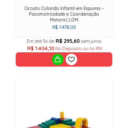
Circuito Colorido Infantil em Espuma –
Psicomotricidade e Coordenação
Motora | LDM
R$
1.478,00
R$
295,60
Em até 5x de
sem juros
R$
1.404,10
No Deposito ou no PIX
Add
to
wishlist