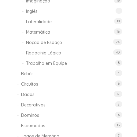
Imaginação
16
Inglês
1
Lateralidade
18
Matemática
16
Noção de Espaço
24
Raciocínio Lógico
40
Trabalho em Equipe
8
Bebês
5
Circuitos
6
Dados
12
Decorativos
2
Dominós
6
Espumados
13
Jogos de Memória
7