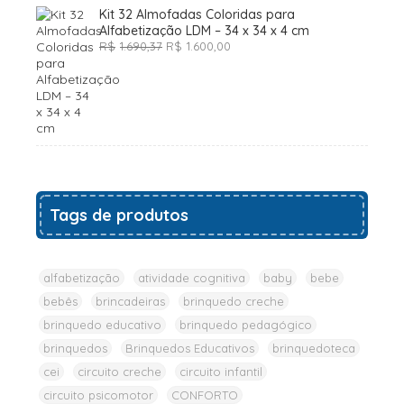
Kit 32 Almofadas Coloridas para
Alfabetização LDM – 34 x 34 x 4 cm
O
O
R$
1.690,37
R$
1.600,00
preço
preço
original
atual
era:
é:
R$1.690,37.
R$1.600,00.
Tags de produtos
alfabetização
atividade cognitiva
baby
bebe
bebês
brincadeiras
brinquedo creche
brinquedo educativo
brinquedo pedagógico
brinquedos
Brinquedos Educativos
brinquedoteca
cei
circuito creche
circuito infantil
circuito psicomotor
CONFORTO