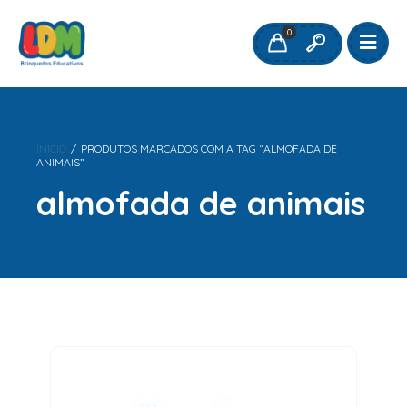
0
INÍCIO
/
PRODUTOS MARCADOS COM A TAG “ALMOFADA DE
ANIMAIS”
almofada de animais