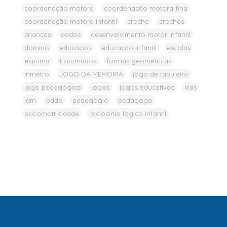
coordenação motora
coordenação motora fina
coordenação motora infantil
creche
creches
crianças
dados
desenvolvimento motor infantil
dominó
educação
educação infantil
escolas
espuma
Espumados
formas geométricas
inmetro
JOGO DA MEMORIA
jogo de tabuleiro
jogo pedagógico
jogos
jogos educativos
kids
ldm
pdde
pedagogia
pedagogo
psicomotricidade
raciocínio lógico infantil