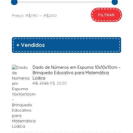
FILTRAR
Preço:
R$190
—
R$200
+ Vendidos
Dado de Números em Espuma 10x10x10cm –
Brinquedo Educativo para Matemática
Lúdica
O
O
R$
27,83
R$
20,00
preço
preço
original
atual
era:
é:
R$27,83.
R$20,00.