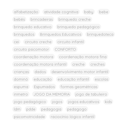
alfabetização
atividade cognitiva
baby
bebe
bebês
brincadeiras
brinquedo creche
brinquedo educativo
brinquedo pedagógico
brinquedos
Brinquedos Educativos
brinquedoteca
cei
circuito creche
circuito infantil
circuito psicomotor
CONFORTO
coordenação motora
coordenação motora fina
coordenação motora infantil
creche
creches
crianças
dados
desenvolvimento motor infantil
dominó
educação
educação infantil
escolas
espuma
Espumados
formas geométricas
inmetro
JOGO DA MEMORIA
jogo de tabuleiro
jogo pedagógico
jogos
jogos educativos
kids
ldm
pdde
pedagogia
pedagogo
psicomotricidade
raciocínio lógico infantil