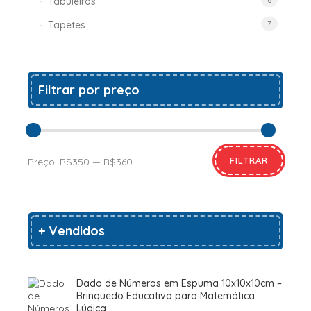
Tabuleiros
6
Tapetes
7
Filtrar por preço
FILTRAR
Preço:
R$350
—
R$360
+ Vendidos
Dado de Números em Espuma 10x10x10cm –
Brinquedo Educativo para Matemática
Lúdica