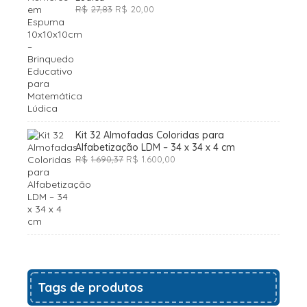
O
O
R$
27,83
R$
20,00
preço
preço
original
atual
era:
é:
R$27,83.
R$20,00.
Kit 32 Almofadas Coloridas para
Alfabetização LDM – 34 x 34 x 4 cm
O
O
R$
1.690,37
R$
1.600,00
preço
preço
original
atual
era:
é:
R$1.690,37.
R$1.600,00.
Tags de produtos