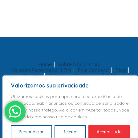
Home
Sobre Nós
Loja
Seja um Revendedor LDM
Fale Conosco
Blog
Carrinho
Politica de Privacidade
SAC
Valorizamos sua privacidade
Utilizamos cookies para aprimorar sua experiência de
navegação, exibir anúncios ou conteúdo personalizado e
analisar nosso tráfego. Ao clicar em “Aceitar todos”, você
concorda com nosso uso de cookies.
Copyright 2026 - LDM Brinquedos Educativos | Todos Direitos
Reservados
Personalizar
Rejeitar
Aceitar tudo