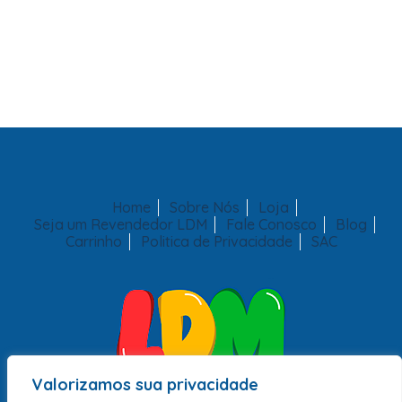
Home
Sobre Nós
Loja
Seja um Revendedor LDM
Fale Conosco
Blog
Carrinho
Politica de Privacidade
SAC
Valorizamos sua privacidade