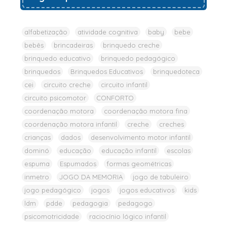
alfabetização
atividade cognitiva
baby
bebe
bebês
brincadeiras
brinquedo creche
brinquedo educativo
brinquedo pedagógico
brinquedos
Brinquedos Educativos
brinquedoteca
cei
circuito creche
circuito infantil
circuito psicomotor
CONFORTO
coordenação motora
coordenação motora fina
coordenação motora infantil
creche
creches
crianças
dados
desenvolvimento motor infantil
dominó
educação
educação infantil
escolas
espuma
Espumados
formas geométricas
inmetro
JOGO DA MEMORIA
jogo de tabuleiro
jogo pedagógico
jogos
jogos educativos
kids
ldm
pdde
pedagogia
pedagogo
psicomotricidade
raciocínio lógico infantil