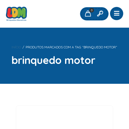
0
INÍCIO
/
PRODUTOS MARCADOS COM A TAG “BRINQUEDO MOTOR”
brinquedo motor