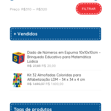
FILTRAR
Preço:
R$310
—
R$320
+ Vendidos
Dado de Números em Espuma 10x10x10cm –
Brinquedo Educativo para Matemática
Lúdica
O
O
R$
27,83
R$
20,00
preço
preço
original
atual
Kit 32 Almofadas Coloridas para
era:
é:
Alfabetização LDM – 34 x 34 x 4 cm
R$27,83.
R$20,00.
O
O
R$
1.690,37
R$
1.600,00
preço
preço
original
atual
era:
é:
R$1.690,37.
R$1.600,00.
Tags de produtos