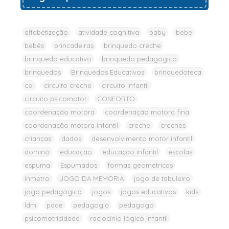
alfabetização
atividade cognitiva
baby
bebe
bebês
brincadeiras
brinquedo creche
brinquedo educativo
brinquedo pedagógico
brinquedos
Brinquedos Educativos
brinquedoteca
cei
circuito creche
circuito infantil
circuito psicomotor
CONFORTO
coordenação motora
coordenação motora fina
coordenação motora infantil
creche
creches
crianças
dados
desenvolvimento motor infantil
dominó
educação
educação infantil
escolas
espuma
Espumados
formas geométricas
inmetro
JOGO DA MEMORIA
jogo de tabuleiro
jogo pedagógico
jogos
jogos educativos
kids
ldm
pdde
pedagogia
pedagogo
psicomotricidade
raciocínio lógico infantil