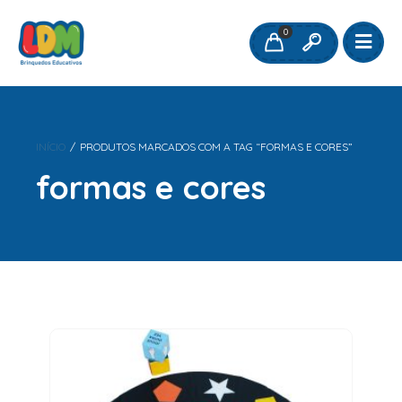
0
INÍCIO
/
PRODUTOS MARCADOS COM A TAG “FORMAS E CORES”
formas e cores