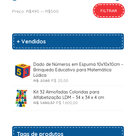
FILTRAR
Preço:
R$490
—
R$500
+ Vendidos
Dado de Números em Espuma 10x10x10cm –
Brinquedo Educativo para Matemática
Lúdica
O
O
R$
27,83
R$
20,00
preço
preço
original
atual
Kit 32 Almofadas Coloridas para
era:
é:
Alfabetização LDM – 34 x 34 x 4 cm
R$27,83.
R$20,00.
O
O
R$
1.690,37
R$
1.600,00
preço
preço
original
atual
era:
é:
R$1.690,37.
R$1.600,00.
Tags de produtos