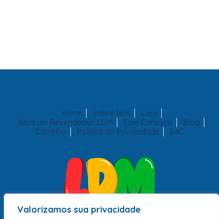
Home
Sobre Nós
Loja
Seja um Revendedor LDM
Fale Conosco
Blog
Carrinho
Politica de Privacidade
SAC
Valorizamos sua privacidade