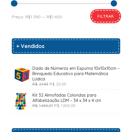
FILTRAR
Preço:
R$1.390
—
R$1.400
+ Vendidos
Dado de Números em Espuma 10x10x10cm –
Brinquedo Educativo para Matemática
Lúdica
O
O
R$
27,83
R$
20,00
preço
preço
original
atual
Kit 32 Almofadas Coloridas para
era:
é:
Alfabetização LDM – 34 x 34 x 4 cm
R$27,83.
R$20,00.
O
O
R$
1.690,37
R$
1.600,00
preço
preço
original
atual
era:
é:
R$1.690,37.
R$1.600,00.