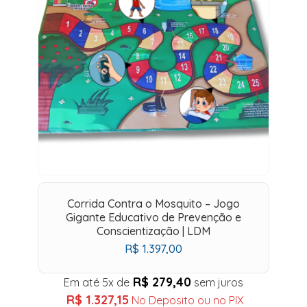
Corrida Contra o Mosquito – Jogo
Gigante Educativo de Prevenção e
Conscientização | LDM
R$
1.397,00
R$
279,40
Em até 5x de
sem juros
R$
1.327,15
No Deposito ou no PIX