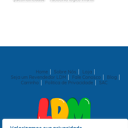
Home
Sobre Nós
Loja
Seja um Revendedor LDM
Fale Conosco
Blog
Carrinho
Politica de Privacidade
SAC