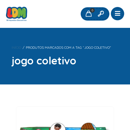
0
INÍCIO
/
PRODUTOS MARCADOS COM A TAG “JOGO COLETIVO”
jogo coletivo