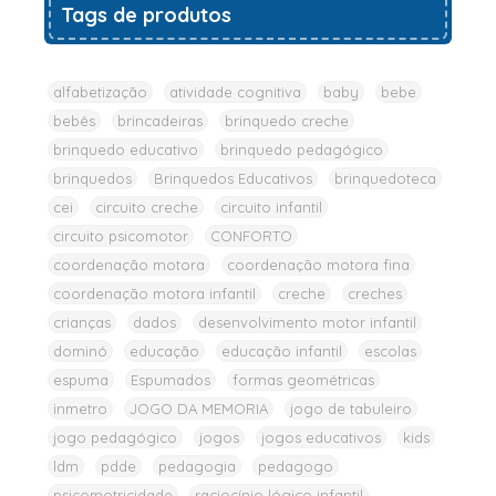
Tags de produtos
alfabetização
atividade cognitiva
baby
bebe
bebês
brincadeiras
brinquedo creche
brinquedo educativo
brinquedo pedagógico
brinquedos
Brinquedos Educativos
brinquedoteca
cei
circuito creche
circuito infantil
circuito psicomotor
CONFORTO
coordenação motora
coordenação motora fina
coordenação motora infantil
creche
creches
crianças
dados
desenvolvimento motor infantil
dominó
educação
educação infantil
escolas
espuma
Espumados
formas geométricas
inmetro
JOGO DA MEMORIA
jogo de tabuleiro
jogo pedagógico
jogos
jogos educativos
kids
ldm
pdde
pedagogia
pedagogo
psicomotricidade
raciocínio lógico infantil