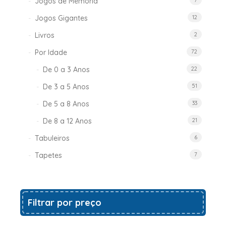
Jogos de Memória
7
Jogos Gigantes
12
Livros
2
Por Idade
72
De 0 a 3 Anos
22
De 3 a 5 Anos
51
De 5 a 8 Anos
33
De 8 a 12 Anos
21
Tabuleiros
6
Tapetes
7
Filtrar por preço