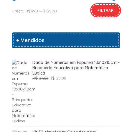
FILTRAR
Preço:
R$490
—
R$500
+ Vendidos
Dado de Números em Espuma 10x10x10cm –
Brinquedo Educativo para Matemática
Lúdica
O
O
R$
27,83
R$
20,00
preço
preço
original
atual
era:
é:
R$27,83.
R$20,00.