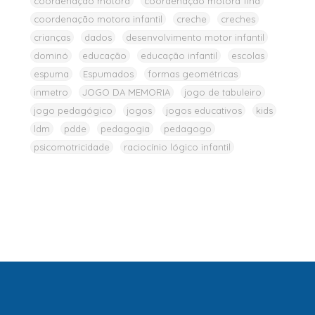
coordenação motora
coordenação motora fina
coordenação motora infantil
creche
creches
crianças
dados
desenvolvimento motor infantil
dominó
educação
educação infantil
escolas
espuma
Espumados
formas geométricas
inmetro
JOGO DA MEMORIA
jogo de tabuleiro
jogo pedagógico
jogos
jogos educativos
kids
ldm
pdde
pedagogia
pedagogo
psicomotricidade
raciocínio lógico infantil