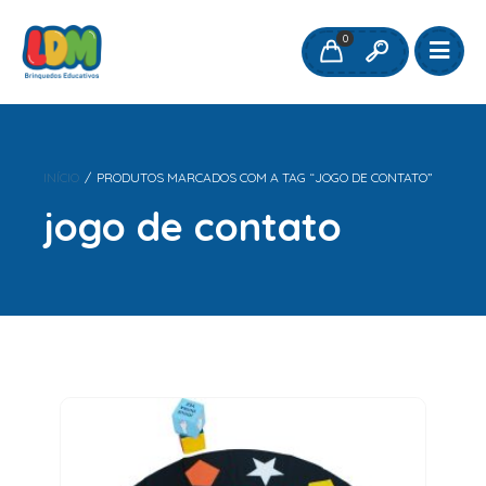
0
INÍCIO
/
PRODUTOS MARCADOS COM A TAG “JOGO DE CONTATO”
jogo de contato