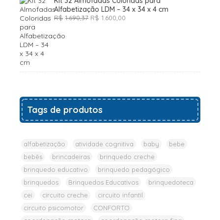
Kit 32 Almofadas Coloridas para
Alfabetização LDM – 34 x 34 x 4 cm
O
O
R$
1.690,37
R$
1.600,00
preço
preço
original
atual
era:
é:
R$1.690,37.
R$1.600,00.
Tags de produtos
alfabetização
atividade cognitiva
baby
bebe
bebês
brincadeiras
brinquedo creche
brinquedo educativo
brinquedo pedagógico
brinquedos
Brinquedos Educativos
brinquedoteca
cei
circuito creche
circuito infantil
circuito psicomotor
CONFORTO