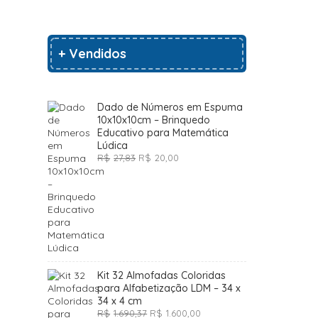
+ Vendidos
Dado de Números em Espuma
10x10x10cm – Brinquedo
Educativo para Matemática
Lúdica
O
O
R$
27,83
R$
20,00
preço
preço
original
atual
era:
é:
R$27,83.
R$20,00.
Kit 32 Almofadas Coloridas
para Alfabetização LDM – 34 x
34 x 4 cm
O
O
R$
1.690,37
R$
1.600,00