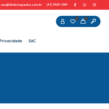
(47) 3465-2184
sac@ldmbrinquedos.com.br
OBRIGATÓRIO
DEREÇO DE E-MAIL
*
0
0
m link para definir uma nova senha será
nviado para seu endereço de e-mail.
 Privacidade
SAC
us dados pessoais serão usados para aprimorar a sua
periência em todo este site, para gerenciar o acesso a
a conta e para outros propósitos, como descritos em
política de privacidade
ossa
.
CADASTRE-SE