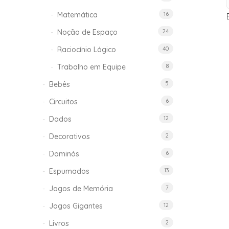
Matemática
16
Noção de Espaço
24
Raciocínio Lógico
40
Trabalho em Equipe
8
Bebês
5
Circuitos
6
Dados
12
Decorativos
2
Dominós
6
Espumados
13
Jogos de Memória
7
Jogos Gigantes
12
Livros
2