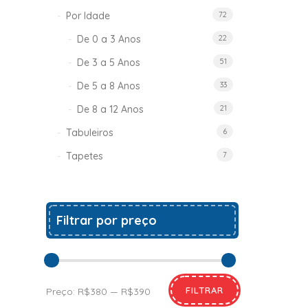
Por Idade
72
De 0 a 3 Anos
22
De 3 a 5 Anos
51
De 5 a 8 Anos
33
De 8 a 12 Anos
21
Tabuleiros
6
Tapetes
7
Filtrar por preço
FILTRAR
Preço:
R$380
—
R$390