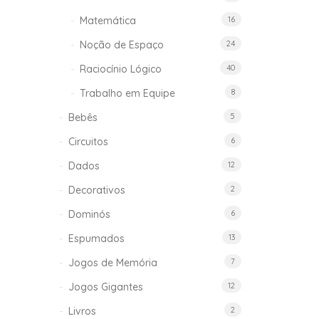
Matemática
16
Noção de Espaço
24
Raciocínio Lógico
40
Trabalho em Equipe
8
Bebês
5
Circuitos
6
Dados
12
Decorativos
2
Dominós
6
Espumados
13
Jogos de Memória
7
Jogos Gigantes
12
Livros
2