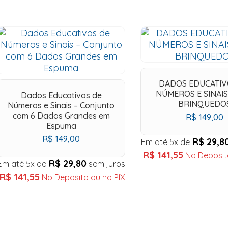
DADOS EDUCATIV
NÚMEROS E SINAIS
Dados Educativos de
BRINQUEDO
Números e Sinais – Conjunto
com 6 Dados Grandes em
R$
149,00
Espuma
R$
149,00
R$
29,8
Em até 5x de
R$
141,55
No Deposit
R$
29,80
Add
Ad
Em até 5x de
sem juros
R$
141,55
No Deposito ou no PIX
to
to
wishlist
wish