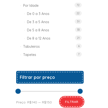
Por Idade
72
De 0 a 3 Anos
22
De 3 a 5 Anos
51
De 5 a 8 Anos
33
De 8 a 12 Anos
21
Tabuleiros
6
Tapetes
7
Filtrar por preço
FILTRAR
Preço:
R$140
—
R$150