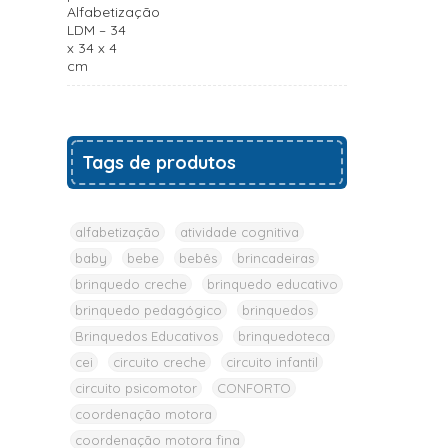
preço
preço
original
atual
era:
é:
R$1.690,37.
R$1.600,00.
Tags de produtos
alfabetização
atividade cognitiva
baby
bebe
bebês
brincadeiras
brinquedo creche
brinquedo educativo
brinquedo pedagógico
brinquedos
Brinquedos Educativos
brinquedoteca
cei
circuito creche
circuito infantil
circuito psicomotor
CONFORTO
coordenação motora
coordenação motora fina