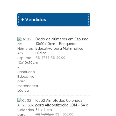
+ Vendidos
Dado de Números em Espuma
10x10x10cm – Brinquedo
Educativo para Matemática
Lúdica
O
O
R$
27,83
R$
20,00
preço
preço
original
atual
era:
é:
R$27,83.
R$20,00.
Kit 32 Almofadas Coloridas
para Alfabetização LDM – 34 x
34 x 4 cm
O
O
R$
1.690,37
R$
1.600,00