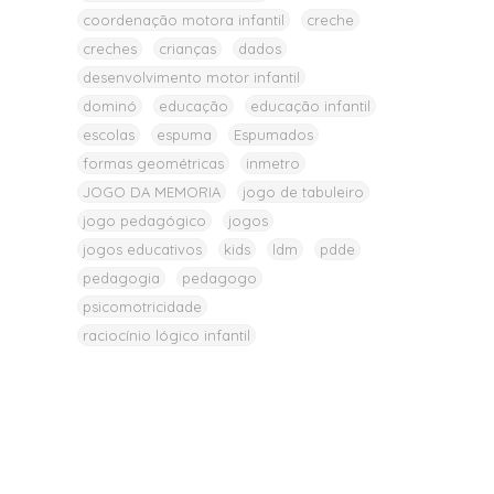
coordenação motora infantil
creche
creches
crianças
dados
desenvolvimento motor infantil
dominó
educação
educação infantil
escolas
espuma
Espumados
formas geométricas
inmetro
JOGO DA MEMORIA
jogo de tabuleiro
jogo pedagógico
jogos
jogos educativos
kids
ldm
pdde
pedagogia
pedagogo
psicomotricidade
raciocínio lógico infantil