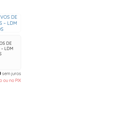
OS DE
 – LDM
S
0
sem juros
o ou no PIX
d
list