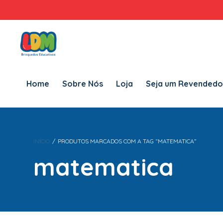
Home
Sobre Nós
Loja
Seja um Revendedor LDM
Fal
Home
Sobre Nós
Loja
Seja um Revendedo
INÍCIO
/
PRODUTOS MARCADOS COM A TAG “MATEMATICA”
matematica