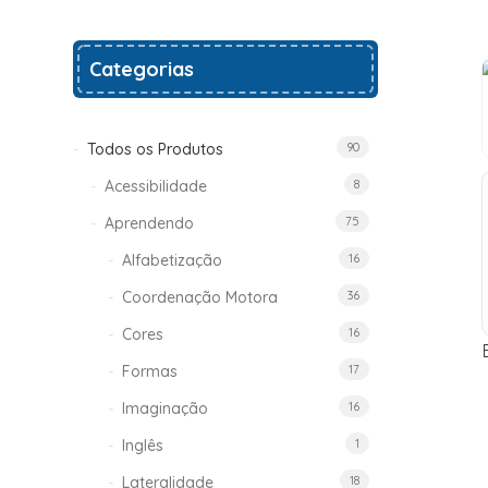
Categorias
Todos os Produtos
90
Acessibilidade
8
Aprendendo
75
Alfabetização
16
Coordenação Motora
36
Cores
16
Formas
17
Imaginação
16
Inglês
1
Lateralidade
18