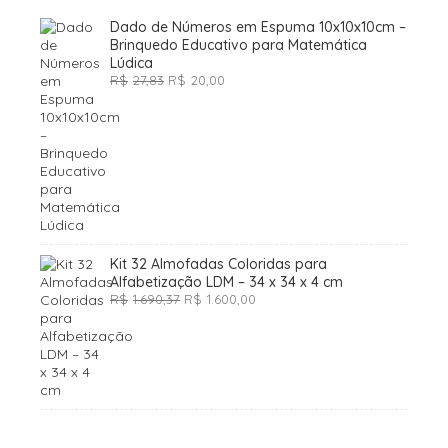
Dado de Números em Espuma 10x10x10cm –
Brinquedo Educativo para Matemática
Lúdica
O
O
R$
27,83
R$
20,00
preço
preço
original
atual
era:
é:
R$27,83.
R$20,00.
Kit 32 Almofadas Coloridas para
Alfabetização LDM – 34 x 34 x 4 cm
O
O
R$
1.690,37
R$
1.600,00
preço
preço
original
atual
era:
é:
R$1.690,37.
R$1.600,00.