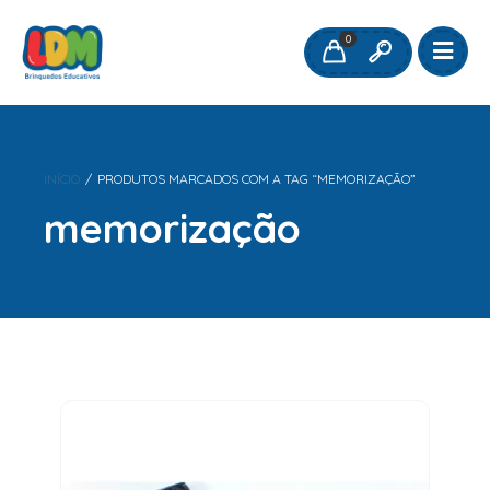
0
INÍCIO
/
PRODUTOS MARCADOS COM A TAG “MEMORIZAÇÃO”
memorização