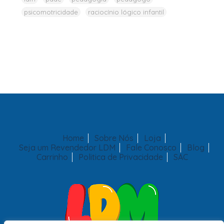
psicomotricidade
raciocínio lógico infantil
Home
Sobre Nós
Loja
Seja um Revendedor LDM
Fale Conosco
Blog
Carrinho
Politica de Privacidade
SAC