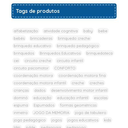
Tags de produtos
alfabetização
atividade cognitiva
baby
bebe
bebês
brincadeiras
brinquedo creche
brinquedo educativo
brinquedo pedagógico
brinquedos
Brinquedos Educativos
brinquedoteca
cei
circuito creche
circuito infantil
circuito psicomotor
CONFORTO
coordenação motora
coordenação motora fina
coordenação motora infantil
creche
creches
crianças
dados
desenvolvimento motor infantil
dominó
educação
educação infantil
escolas
espuma
Espumados
formas geométricas
inmetro
JOGO DA MEMORIA
jogo de tabuleiro
jogo pedagógico
jogos
jogos educativos
kids
ldm
pdde
pedagogia
pedagogo