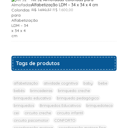
Alfabetização LDM – 34 x 34 x 4 cm
O
O
R$
1.690,37
R$
1.600,00
preço
preço
original
atual
era:
é:
R$1.690,37.
R$1.600,00.
Tags de produtos
alfabetização
atividade cognitiva
baby
bebe
bebês
brincadeiras
brinquedo creche
brinquedo educativo
brinquedo pedagógico
brinquedos
Brinquedos Educativos
brinquedoteca
cei
circuito creche
circuito infantil
circuito psicomotor
CONFORTO
coordenação motora
coordenação motora fina