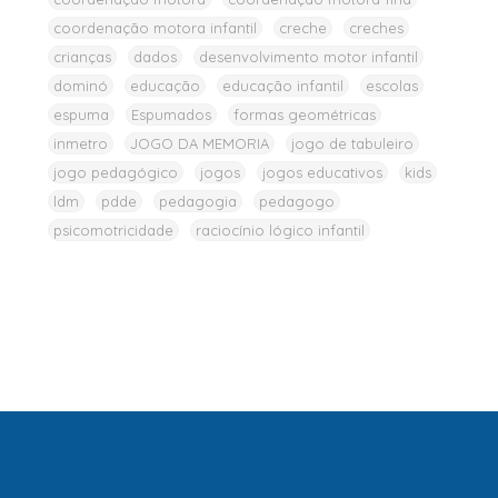
coordenação motora infantil
creche
creches
crianças
dados
desenvolvimento motor infantil
dominó
educação
educação infantil
escolas
espuma
Espumados
formas geométricas
inmetro
JOGO DA MEMORIA
jogo de tabuleiro
jogo pedagógico
jogos
jogos educativos
kids
ldm
pdde
pedagogia
pedagogo
psicomotricidade
raciocínio lógico infantil