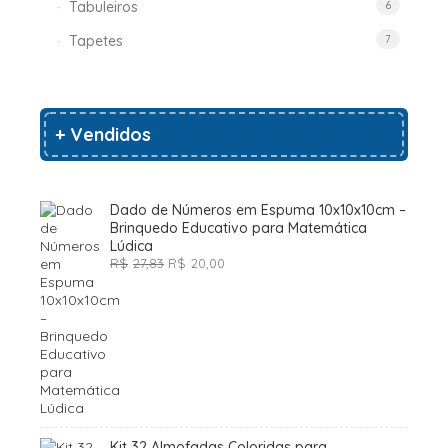
Tabuleiros
6
Tapetes
7
+ Vendidos
Dado de Números em Espuma 10x10x10cm –
Brinquedo Educativo para Matemática
Lúdica
O
O
R$
27,83
R$
20,00
preço
preço
original
atual
era:
é:
R$27,83.
R$20,00.
Kit 32 Almofadas Coloridas para