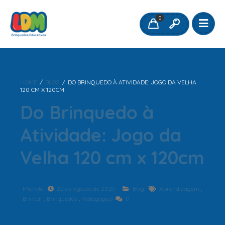
0
HOME
/
BLOG
/
DO BRINQUEDO À ATIVIDADE: JOGO DA VELHA
120 CM X 120CM
Do Brinquedo à
Atividade: Jogo da
Velha 120 cm x 120cm
Michele
22 de agosto de 2025
Blog
Aprendizagem
,
Brincar
,
Brinquedos
,
Pedagógico
0