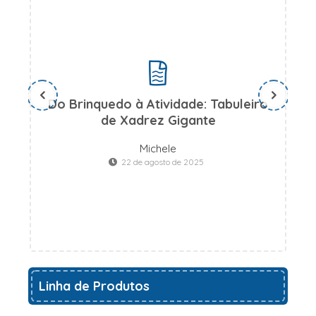
Do Brinquedo à Atividade: Tabuleiro
D
de Xadrez Gigante
Michele
22 de agosto de 2025
Linha de Produtos