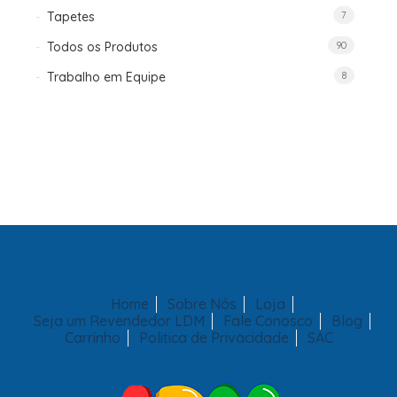
Tapetes
7
Todos os Produtos
90
Trabalho em Equipe
8
Home
Sobre Nós
Loja
Seja um Revendedor LDM
Fale Conosco
Blog
Carrinho
Politica de Privacidade
SAC