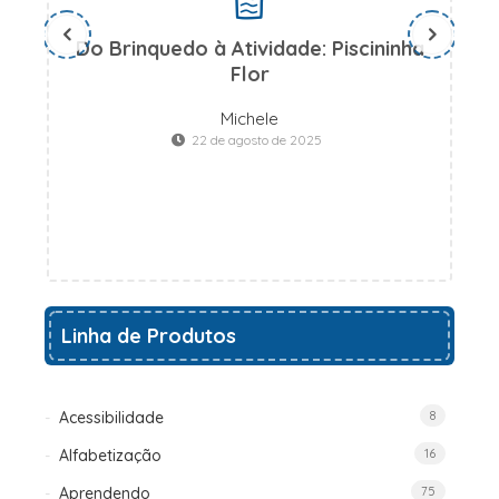
Do Brinquedo à Atividade: Piscininha
D
Flor
Michele
22 de agosto de 2025
Linha de Produtos
Acessibilidade
8
Alfabetização
16
Aprendendo
75