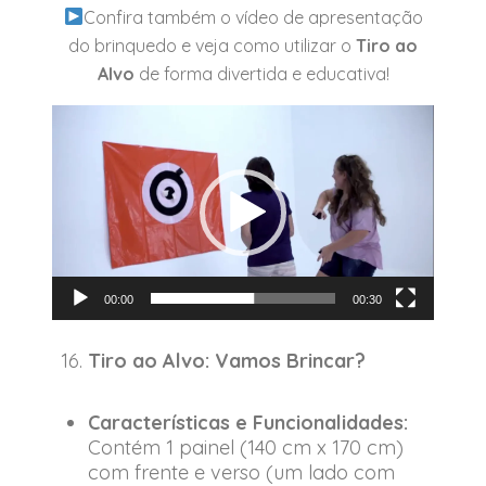
Confira também o vídeo de apresentação
do brinquedo e veja como utilizar o
Tiro ao
Alvo
de forma divertida e educativa!
Tocador
de
vídeo
00:00
00:30
Tiro ao Alvo: Vamos Brincar?
Características e Funcionalidades:
Contém 1 painel (140 cm x 170 cm)
com frente e verso (um lado com