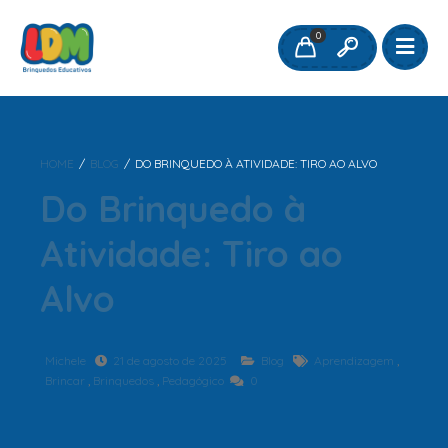
0
HOME
/
BLOG
/
DO BRINQUEDO À ATIVIDADE: TIRO AO ALVO
Do Brinquedo à
Atividade: Tiro ao
Alvo
Michele
21 de agosto de 2025
Blog
Aprendizagem
,
Brincar
,
Brinquedos
,
Pedagógico
0