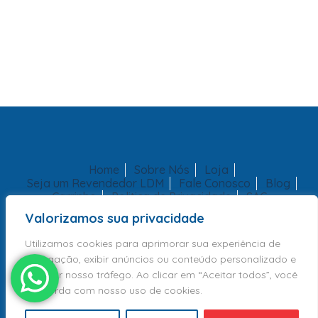
Home
Sobre Nós
Loja
Seja um Revendedor LDM
Fale Conosco
Blog
Carrinho
Politica de Privacidade
SAC
Valorizamos sua privacidade
Utilizamos cookies para aprimorar sua experiência de
navegação, exibir anúncios ou conteúdo personalizado e
analisar nosso tráfego. Ao clicar em “Aceitar todos”, você
concorda com nosso uso de cookies.
Copyright 2026 - LDM Brinquedos Educativos | Todos Direitos