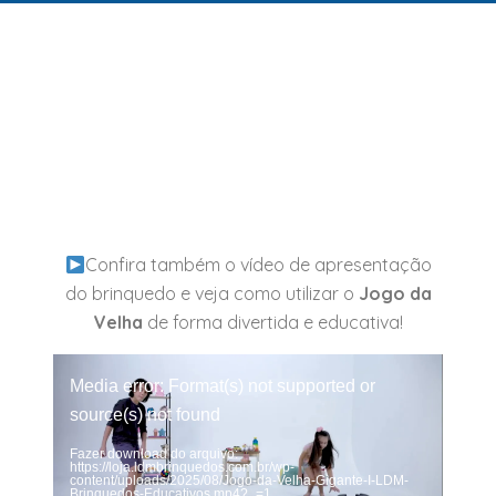
Confira também o vídeo de apresentação
do brinquedo e veja como utilizar o
Jogo da
Velha
de forma divertida e educativa!
Tocador
Media error: Format(s) not supported or
de
vídeo
source(s) not found
Fazer download do arquivo:
https://loja.ldmbrinquedos.com.br/wp-
content/uploads/2025/08/Jogo-da-Velha-Gigante-I-LDM-
Brinquedos-Educativos.mp4?_=1