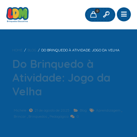
0
HOME
/
BLOG
/
DO BRINQUEDO À ATIVIDADE: JOGO DA VELHA
Do Brinquedo à
Atividade: Jogo da
Velha
Michele
21 de agosto de 2025
Blog
Aprendizagem
,
Brincar
,
Brinquedos
,
Pedagógico
0