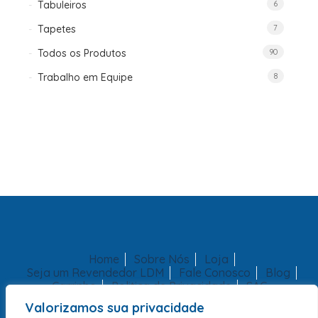
Tabuleiros
6
Tapetes
7
Todos os Produtos
90
Trabalho em Equipe
8
Home
Sobre Nós
Loja
Seja um Revendedor LDM
Fale Conosco
Blog
Carrinho
Politica de Privacidade
SAC
Valorizamos sua privacidade