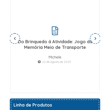
Do Brinquedo á Atividade: Jogo da
D
Memória Meio de Transporte
Michele
22 de agosto de 2025
Linha de Produtos