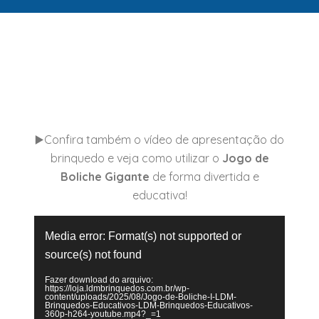
▶️Confira também o vídeo de apresentação do
brinquedo e veja como utilizar o
Jogo de
Boliche Gigante
de forma divertida e
educativa!
Tocador
Media error: Format(s) not supported or
de
vídeo
source(s) not found
Fazer download do arquivo:
https://loja.ldmbrinquedos.com.br/wp-
content/uploads/2025/08/Jogo-de-Boliche-I-LDM-
Brinquedos-Educativos-LDM-Brinquedos-Educativos-
360p-h264-youtube.mp4?_=1