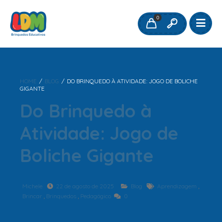
0
HOME
/
BLOG
/
DO BRINQUEDO À ATIVIDADE: JOGO DE BOLICHE
GIGANTE
Do Brinquedo à
Atividade: Jogo de
Boliche Gigante
Michele
22 de agosto de 2025
Blog
Aprendizagem
,
Brincar
,
Brinquedos
,
Pedagógico
0