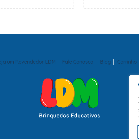
eja um Revendedor LDM
Fale Conosco
Blog
Carrinho