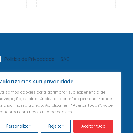
Politica de Privacidade
SAC
Valorizamos sua privacidade
Utilizamos cookies para aprimorar sua experiência de
navegação, exibir anúncios ou conteúdo personalizado e
analisar nosso tráfego. Ao clicar em “Aceitar todos”, você
concorda com nosso uso de cookies.
Personalizar
Rejeitar
Aceitar tudo