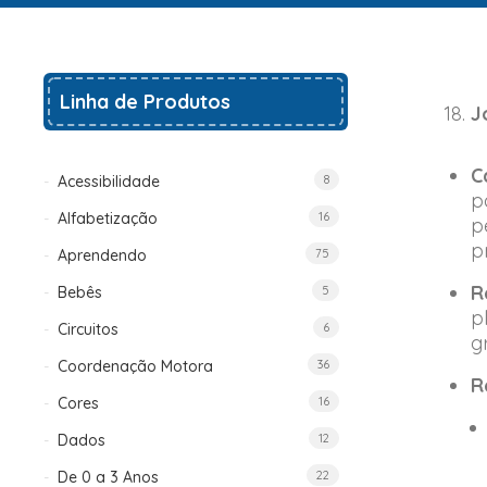
Linha de Produtos
J
C
Acessibilidade
8
p
Alfabetização
16
p
p
Aprendendo
75
R
Bebês
5
p
Circuitos
6
g
Coordenação Motora
36
R
Cores
16
Dados
12
De 0 a 3 Anos
22