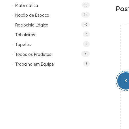
Matemática
16
Pos
Noção de Espaço
24
Raciocínio Lógico
40
Tabuleiros
6
Tapetes
7
Todos os Produtos
90
Trabalho em Equipe
8