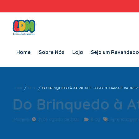
Home
Sobre Nós
Loja
Seja um Revendedor LDM
Fal
Home
Sobre Nós
Loja
Seja um Revendedo
HOME
/
BLOG
/
DO BRINQUEDO À ATIVIDADE: JOGO DE DAMA E XADREZ
Do Brinquedo à A
Michele
21 de agosto de 2025
Blog
Aprendizagem