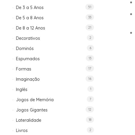
De 3 a 5 Anos
51
De 5 a 8 Anos
33
De 8 a 12 Anos
21
Decorativos
2
Dominós
6
Espumados
13
Formas
17
Imaginação
16
Inglês
1
Jogos de Memória
7
Jogos Gigantes
12
Lateralidade
18
Livros
2